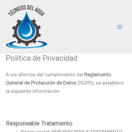
Ir
al
contenido
Política de Privacidad
A los efectos del cumplimiento del
Reglamento
General de Protección de Datos
(RGPD), se establece
la siguiente información
Responsable Tratamiento
Razón social: AMS PISCINAS Y TRATAMIENTO